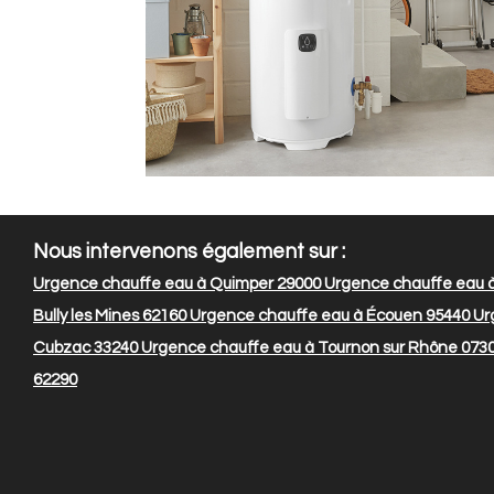
Nous intervenons également sur :
Urgence chauffe eau à Quimper 29000
Urgence chauffe eau à
Bully les Mines 62160
Urgence chauffe eau à Écouen 95440
Ur
Cubzac 33240
Urgence chauffe eau à Tournon sur Rhône 073
62290